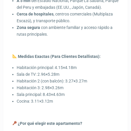
A 5 min
del Estadio Nacional, Parque La Sabana, Parque
del Peru y embajadas (EE.UU., Japón, Canadá).
Cerca de hospitales
, centros comerciales (Multiplaza
Escazú), y transporte público.
Zona segura
con ambiente familiar y acceso rápido a
rutas principales.
Medidas Exactas (Para Clientes Detallistas):
Habitación principal: 4.15×4.18m
Sala de TV: 2.96×5.28m
Habitación 2 (con balcón): 3.27×3.27m
Habitación 3: 2.98×3.26m
Sala principal: 8.43×4.63m
Cocina: 3.11×3.12m
¿Por qué elegir este apartamento?