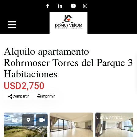
,
EN ALQUILER
APARTAMENTOS
CONDOMINIOS
Alquilo apartamento
Rohrmoser Torres del Parque 3
Habitaciones
USD2,750
Compartir
Imprimir
NUEVA OFERTA