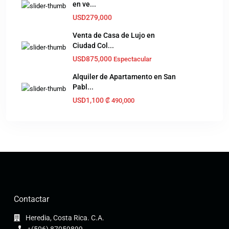
en ve...
USD279,000
Venta de Casa de Lujo en
Ciudad Col...
USD875,000
Espectacular
Alquiler de Apartamento en San
Pabl...
USD1,100
₡‎ 490,000
Contactar
Heredia, Costa Rica. C.A.
+(506) 87059899