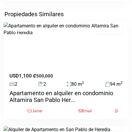
San
Propiedades Similares
Pablo
Destacado
EN ALQUILER
Previous
Next
USD1,100
₡500,000
2
2
2
2
80 m
94 m
Apartamento en alquiler en condominio
Heredia
,
Altamira San Pablo Her...
San
Pablo
,
Llamar
Email
San
Pablo