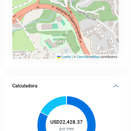
Leaflet
|
©
OpenStreetMap
contributors
Calculadora
USD
22,428.37
por mes