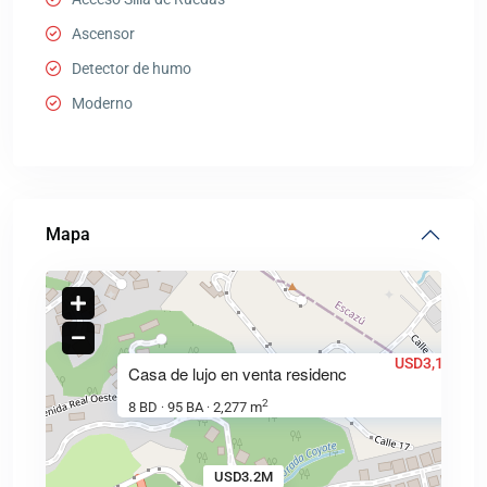
Ascensor
Detector de humo
Moderno
Mapa
USD3,150,00
Casa de lujo en venta residenc
2
8 BD
95 BA
2,277 m
·
·
USD3.2M