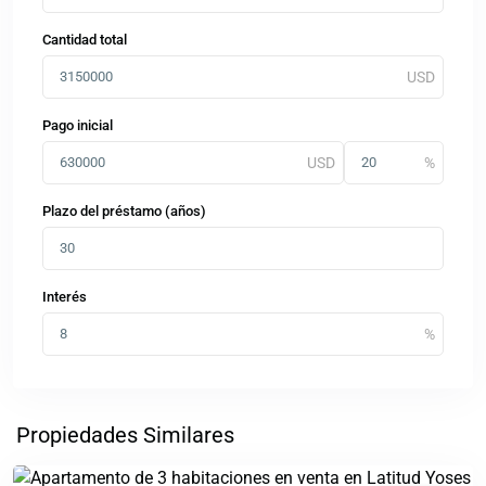
Cantidad total
Pago inicial
Plazo del préstamo (años)
Interés
Los
Yoses
,
San
Propiedades Similares
Jose