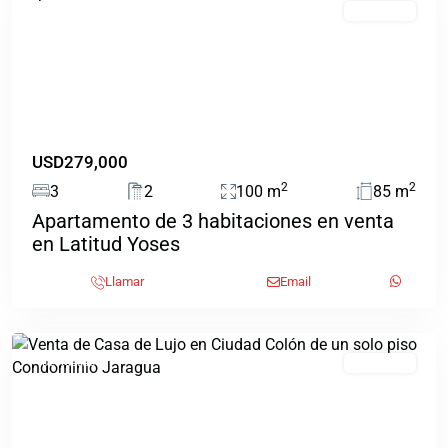
Destacado
EN VENTA
Previous
Next
USD279,000
2
2
3
2
100 m
85 m
Apartamento de 3 habitaciones en venta
Ciudad
en Latitud Yoses
Colon
,
Mora
,
Llamar
Email
Mora,
Colón
Destacado
EN VENTA
Previous
Next