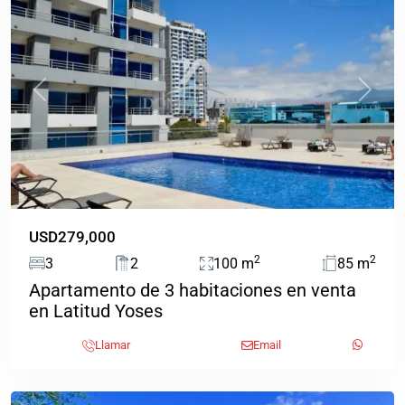
Previous
Next
USD279,000
2
2
3
2
100 m
85 m
Apartamento de 3 habitaciones en venta
Ciudad
en Latitud Yoses
Colon
,
Mora
,
Llamar
Email
Mora,
Colón