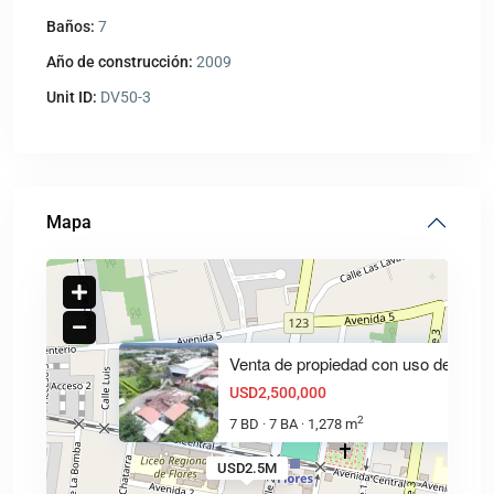
Baños:
7
Año de construcción:
2009
Unit ID:
DV50-3
Mapa
Venta de propiedad con uso de
USD2,500,000
2
7 BD
7 BA
1,278 m
·
·
USD2.5M