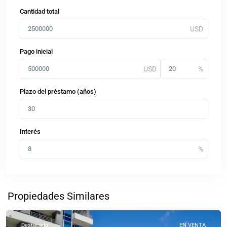
Cantidad total
Pago inicial
Plazo del préstamo (años)
Interés
Los
Yoses
,
San
Propiedades Similares
Jose
Destacado
EN VENTA