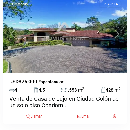
Destacado
EN VENTA
Previous
Next
USD875,000
Espectacular
2
2
4
4.5
1,553 m
428 m
Venta de Casa de Lujo en Ciudad Colón de
un solo piso Condom...
Llamar
Email