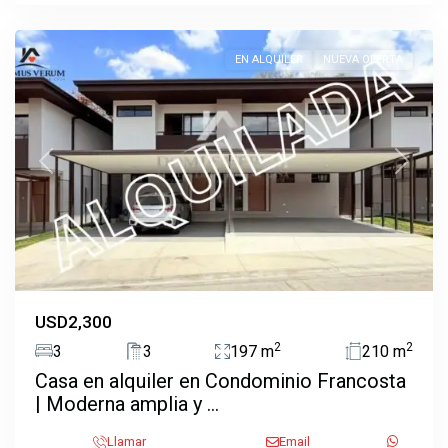
Ulloa
EN ALQUILER
NUEVA OFERTA
Previous
Next
USD2,300
2
2
3
3
197 m
210 m
Casa en alquiler en Condominio Francosta
| Moderna amplia y ...
Llamar
Email