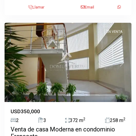
Llamar
Email
Ulloa
,
Heredia
EN VENTA
Previous
Next
USD350,000
2
2
2
3
372 m
258 m
Venta de casa Moderna en condominio