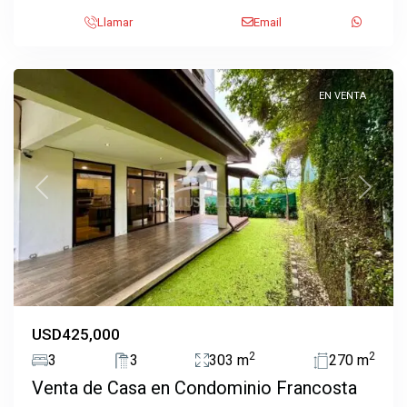
Llamar
Email
Ulloa
,
Heredia
EN VENTA
Previous
Next
USD425,000
2
2
3
3
303 m
270 m
Venta de Casa en Condominio Francosta