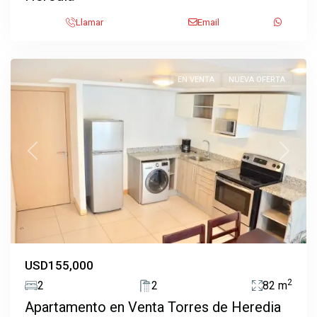
Llamar
Email
Ulloa
,
Heredia
EN VENTA
NUEVA OFERTA
Previous
Next
USD155,000
2
2
2
82 m
Apartamento en Venta Torres de Heredia