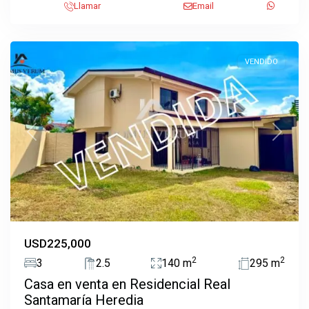
Llamar
Email
Ulloa
,
Heredia
VENDIDO
Previous
Next
USD225,000
2
2
3
2.5
140 m
295 m
Casa en venta en Residencial Real
Santamaría Heredia