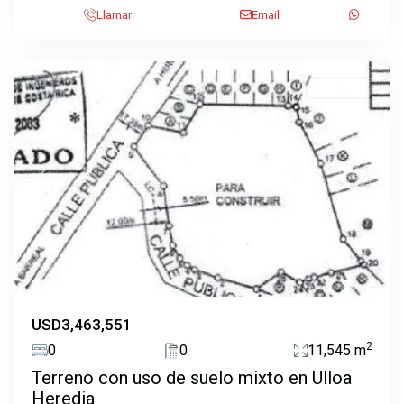
Llamar
Email
Ulloa
,
Heredia
EN VENTA
Previous
Next
USD3,463,551
2
0
0
11,545 m
Terreno con uso de suelo mixto en Ulloa
Heredia