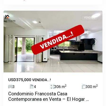
Ulloa
,
Heredia
VENDIDO
Previous
Next
USD375,000
VENDIDA...!
2
2
3
4
306 m
300 m
Condominio Francosta Casa
Contemporanea en Venta – El Hogar ...
Barreal
,