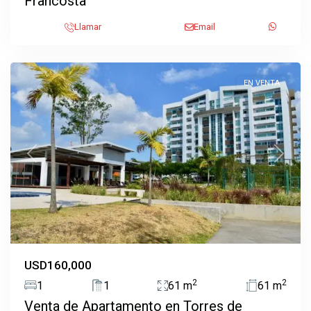
Francosta
Llamar
Email
Ulloa
,
Heredia
EN VENTA
Previous
Next
USD160,000
2
2
1
1
61 m
61 m
Venta de Apartamento en Torres de