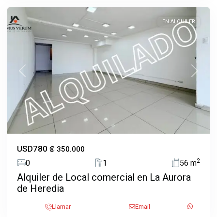
EN ALQUILER
Previous
Next
USD780
₡ 350.000
2
0
1
56 m
Alquiler de Local comercial en La Aurora
de Heredia
Heredia
,
Ulloa
,
Llamar
Email
Heredia
,