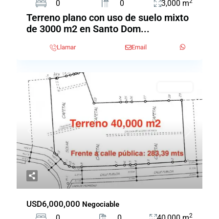
2
0
0
3,000 m
Terreno plano con uso de suelo mixto
de 3000 m2 en Santo Dom...
Llamar
Email
EN VENTA
Previous
Next
USD6,000,000
Negociable
2
0
0
40,000 m