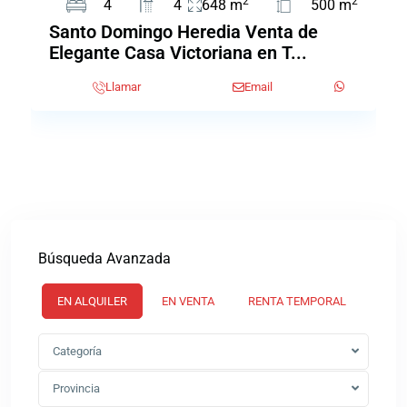
2
2
4
4
648 m
500 m
Santo Domingo Heredia Venta de
Elegante Casa Victoriana en T...
Llamar
Email
Búsqueda Avanzada
EN ALQUILER
EN VENTA
RENTA TEMPORAL
Categoría
Provincia