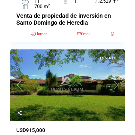
11
11
2,529 m
2
700 m
Venta de propiedad de inversión en
Santo Domingo de Heredia
Llamar
Email
EN VENTA
Previous
Next
USD915,000