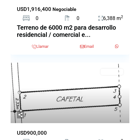
USD1,916,400
Negociable
2
0
0
6,388 m
Terreno de 6000 m2 para desarrollo
residencial / comercial e...
Llamar
Email
EN VENTA
Previous
Next
USD900,000