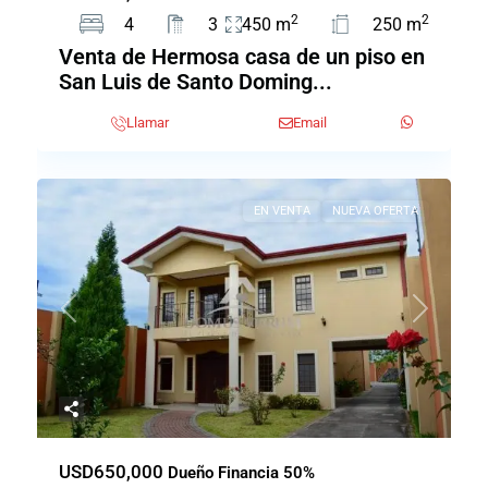
2
2
4
3
450 m
250 m
Venta de Hermosa casa de un piso en
San Luis de Santo Doming...
Llamar
Email
EN VENTA
NUEVA OFERTA
Previous
Next
USD650,000
Dueño Financia 50%