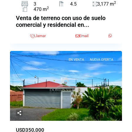
2
3
4.5
3,177 m
2
470 m
Venta de terreno con uso de suelo
comercial y residencial en...
Llamar
Email
EN VENTA
NUEVA OFERTA
Previous
Next
USD350,000