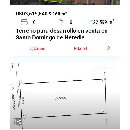
USD3,615,840
$ 160 m²
2
0
0
22,599 m
Terreno para desarrollo en venta en
Santo Domingo de Heredia
Llamar
Email
EN VENTA
Previous
Next