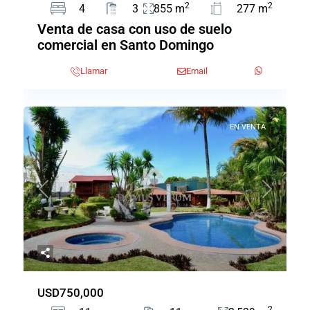
2
2
4
3
855 m
277 m
Venta de casa con uso de suelo
comercial en Santo Domingo
Llamar
Email
EN VENTA
Previous
Next
USD750,000
2