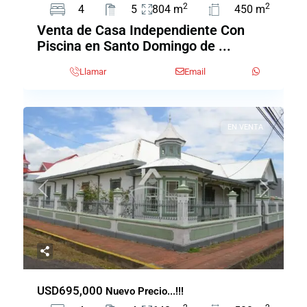
2
2
4
5
804 m
450 m
Venta de Casa Independiente Con
Piscina en Santo Domingo de ...
Llamar
Email
EN VENTA
Previous
Next
USD695,000
Nuevo Precio...!!!