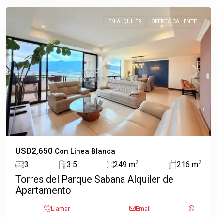
EN ALQUILER
OFERTA CALIENTE
Previous
Next
USD2,650
Con Linea Blanca
2
2
3
3.5
249 m
216 m
Torres del Parque Sabana Alquiler de
Apartamento
San
José
,
Llamar
Email
San