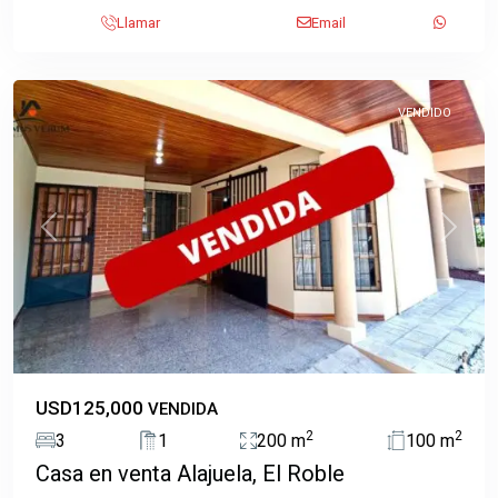
El
Llamar
Email
Roble
,
Alajuela
VENDIDO
Previous
Next
USD125,000
VENDIDA
Las
2
2
3
1
200 m
100 m
Cruces
,
Casa en venta Alajuela, El Roble
San