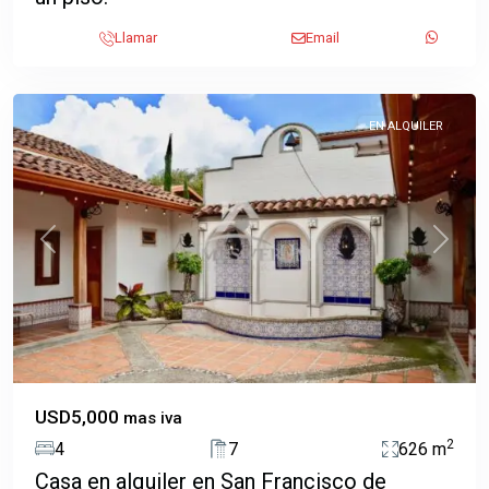
San
Llamar
Email
Francisco
,
Heredia
EN ALQUILER
Previous
Next
USD5,000
mas iva
2
4
7
626 m
Casa en alquiler en San Francisco de