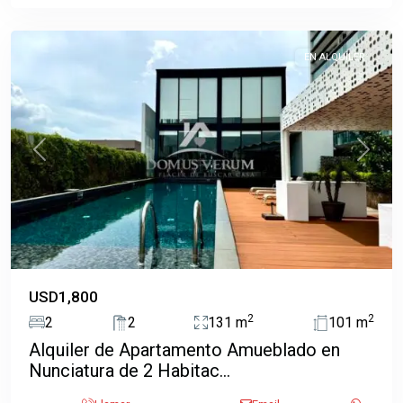
Jose
EN ALQUILER
Previous
Next
USD1,800
2
2
2
2
131 m
101 m
Alquiler de Apartamento Amueblado en
Nunciatura de 2 Habitac...
San
José
,