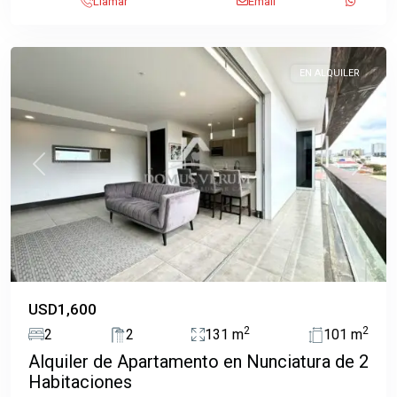
Llamar
Email
San
Jose
EN ALQUILER
Previous
Next
USD1,600
2
2
2
2
131 m
101 m
Alquiler de Apartamento en Nunciatura de 2
Habitaciones
Alajuela
,