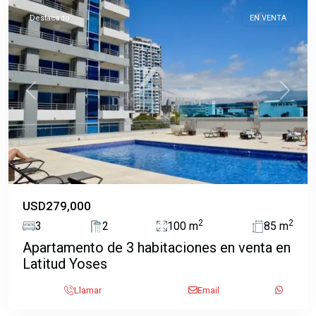
Destacado
EN VENTA
Previous
Next
USD279,000
2
2
3
2
100 m
85 m
Apartamento de 3 habitaciones en venta en
Mata
Latitud Yoses
Redonda
,
Pavas
,
Llamar
Email
San
Jose