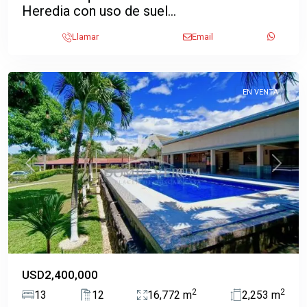
Heredia con uso de suel...
Coyol
,
La
Llamar
Email
Garita
,
Alajuela
EN VENTA
Previous
Next
USD2,400,000
2
2
13
12
16,772 m
2,253 m