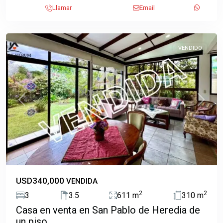
Pablo
,
Llamar
Email
San
Pablo
VENDIDO
Previous
Next
USD340,000
VENDIDA
2
2
3
3.5
611 m
310 m
Casa en venta en San Pablo de Heredia de
un piso.