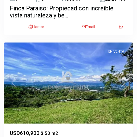
Finca Paraiso: Propiedad con increíble
vista naturaleza y be...
Piedades
,
Llamar
Email
Santa
Ana
EN VENTA
Previous
Next
USD610,900
$ 50 m2