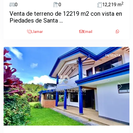
2
0
0
12,219 m
Venta de terreno de 12219 m2 con vista en
Piedades de Santa ...
San
Llamar
Email
Jeronimo
,
Moravia
EN VENTA
Previous
Next