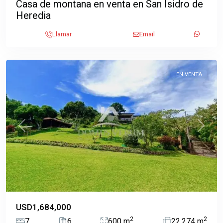
Casa de montana en venta en San Isidro de
Heredia
Piedades
,
Llamar
Email
Santa
Ana
EN VENTA
Previous
Next
USD1,684,000
2
2
7
6
600 m
22,274 m