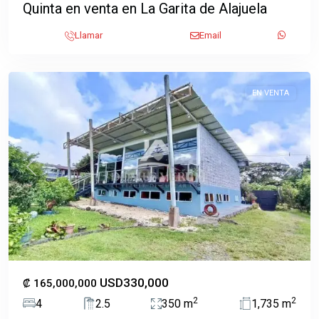
Quinta en venta en La Garita de Alajuela
San
Isidro
,
Llamar
Email
San
Isidro
EN VENTA
Previous
Next
USD330,000
₡ 165,000,000
2
2
4
2.5
350 m
1,735 m