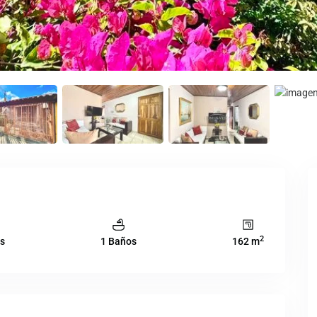
2
os
1 Baños
162 m