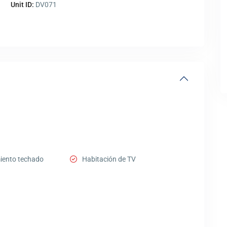
Unit ID:
DV071
iento techado
Habitación de TV