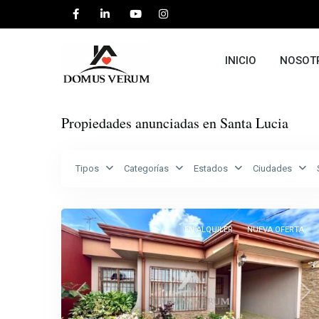
INICIO
NOSOT
Propiedades anunciadas en Santa Lucia
Santa
Tipos
Categorías
Estados
Ciudades
Lucia
,
32
Barva
EN ALQUILER
NUEVA OFERTA
Previous
Ne