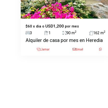
USD1,200
$60 x dia o
por mes
2
2
3
1
90 m
162 m
Alquiler de casa por mes en Heredia
Llamar
Email