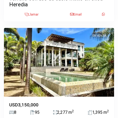
Heredia
Pozos
,
Llamar
Email
Santa
Ana
EN VENTA
Previous
Next
USD3,150,000
2
2
8
95
2,277 m
1,395 m