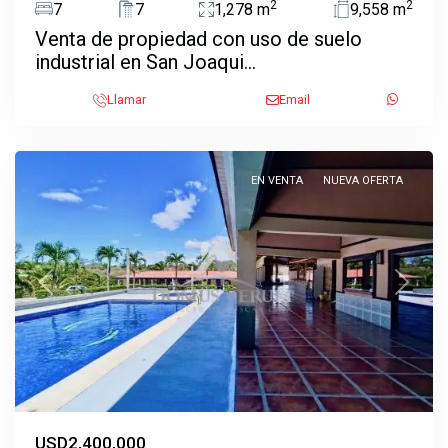
2
2
7
7
1,278 m
9,558 m
Venta de propiedad con uso de suelo
industrial en San Joaqui...
Coyol
,
Llamar
Email
La
Garita
EN VENTA
NUEVA OFERTA
Previous
Next
USD2,400,000