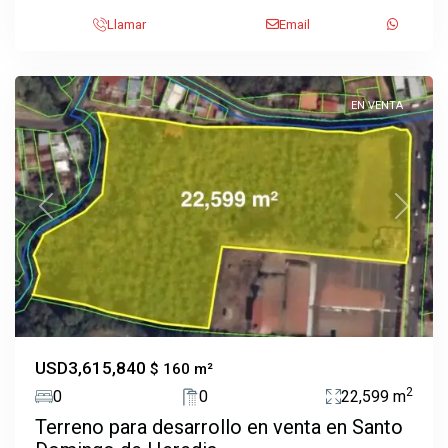
Domingo
,
Llamar
Email
Santo
Domingo
EN VENTA
Previous
Next
USD3,615,840
$ 160 m²
2
0
0
22,599 m
Terreno para desarrollo en venta en Santo