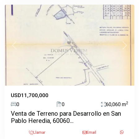
EN VENTA
Previous
Next
USD11,700,000
2
0
0
60,060 m
Venta de Terreno para Desarrollo en San
Pablo Heredia, 60060...
Santo
Domingo
,
Llamar
Email
Santo