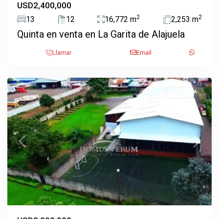
USD2,400,000
2
2
13
12
16,772 m
2,253 m
San
Quinta en venta en La Garita de Alajuela
Joaquin
,
Flores,
Llamar
Email
San
Joaquín
EN VENTA
Previous
Next