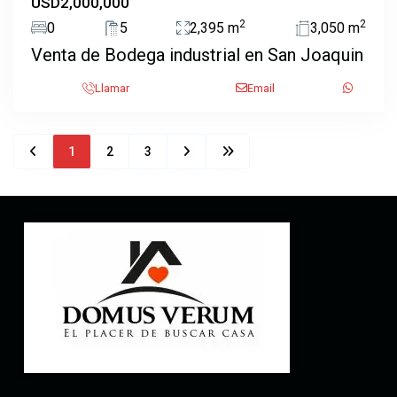
USD2,000,000
2
2
0
5
2,395 m
3,050 m
Venta de Bodega industrial en San Joaquin
Llamar
Email
1
2
3