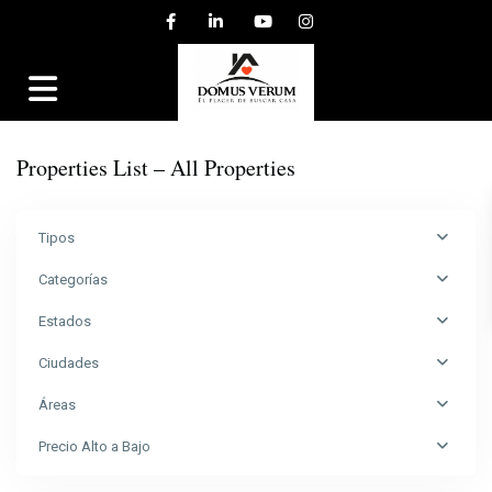
Properties List – All Properties
Tipos
Categorías
Estados
Ciudades
Heredia
,
Áreas
San
Pablo
,
Precio Alto a Bajo
San
Pablo