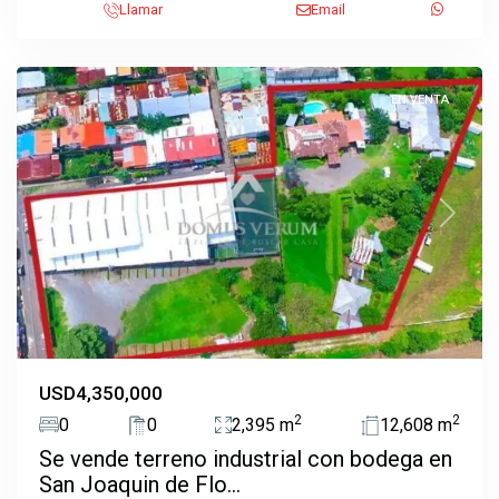
Llamar
Email
San
Joaquín
EN VENTA
Previous
Next
USD4,350,000
2
2
0
0
2,395 m
12,608 m
Se vende terreno industrial con bodega en
San Joaquin de Flo...
Santo