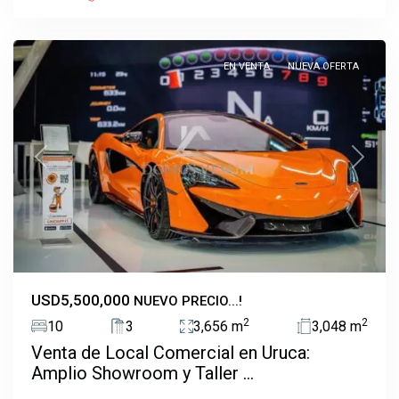
San
Jose
EN VENTA
NUEVA OFERTA
Previous
Next
USD5,500,000
NUEVO PRECIO...!
2
2
10
3
3,656 m
3,048 m
Venta de Local Comercial en Uruca:
San
Amplio Showroom y Taller ...
Joaquin
,
Flores,