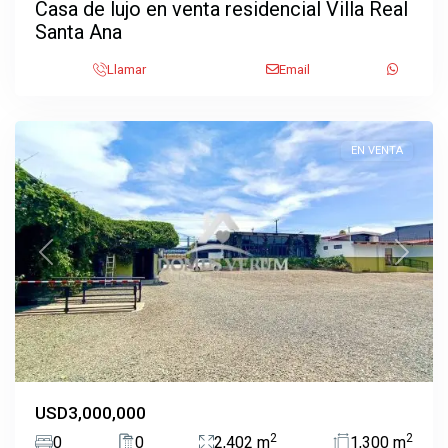
Casa de lujo en venta residencial Villa Real
Santa Ana
San
Llamar
Email
Francisco
,
Heredia
EN VENTA
Previous
Next
USD3,000,000
2
2
0
0
2,402 m
1,300 m