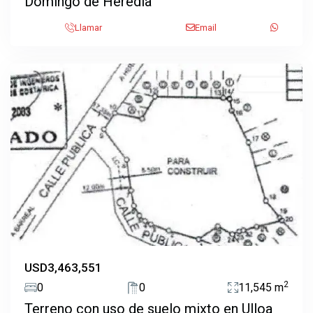
Domingo de Heredia
Llamar
Email
Ulloa
,
Heredia
EN VENTA
Previous
Next
USD3,463,551
2
0
0
11,545 m
Terreno con uso de suelo mixto en Ulloa