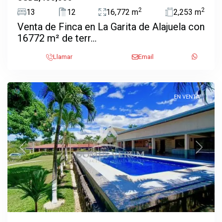
2
2
13
12
16,772 m
2,253 m
Venta de Finca en La Garita de Alajuela con
16772 m² de terr...
Coyol
,
La
Llamar
Email
Garita
,
Alajuela
EN VENTA
Previous
Next